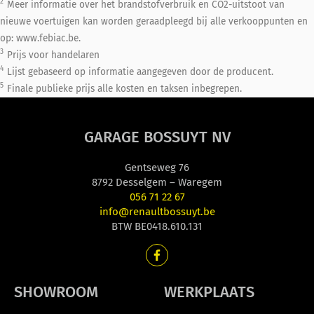
2
Meer informatie over het brandstofverbruik en CO2-uitstoot van
nieuwe voertuigen kan worden geraadpleegd bij alle verkooppunten en
op: www.febiac.be.
3
Prijs voor handelaren
4
Lijst gebaseerd op informatie aangegeven door de producent.
5
Finale publieke prijs alle kosten en taksen inbegrepen.
GARAGE BOSSUYT NV
Gentseweg 76
8792 Desselgem – Waregem
056 71 22 67
info@renaultbossuyt.be
BTW BE0418.610.131
SHOWROOM
WERKPLAATS