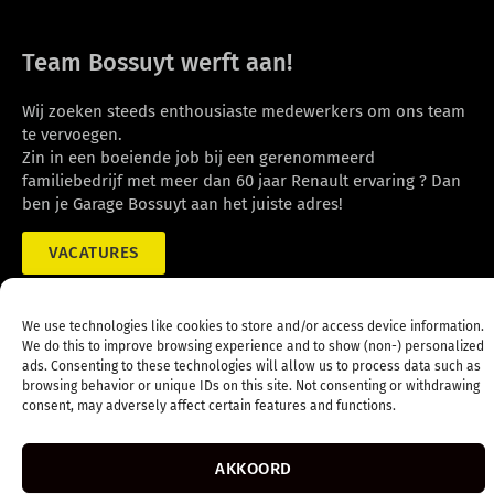
Team Bossuyt werft aan!
Wij zoeken steeds enthousiaste medewerkers om ons team
te vervoegen.
Zin in een boeiende job bij een gerenommeerd
familiebedrijf met meer dan 60 jaar Renault ervaring ? Dan
ben je Garage Bossuyt aan het juiste adres!
VACATURES
We use technologies like cookies to store and/or access device information.
copyright 2026 Garage Bossuyt
We do this to improve browsing experience and to show (non-) personalized
|
Privacy
|
Cookies
ads. Consenting to these technologies will allow us to process data such as
browsing behavior or unique IDs on this site. Not consenting or withdrawing
consent, may adversely affect certain features and functions.
AKKOORD