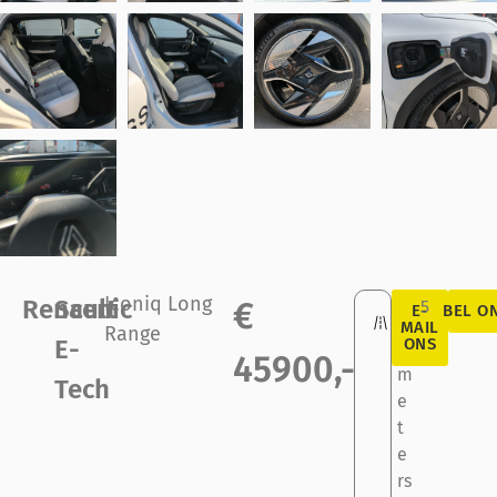
Iconiq Long
Renault
Scenic
€
5
E-
BEL O
Ki
MAIL
Range
E-
ONS
lo
45900,-
m
Tech
e
t
e
rs