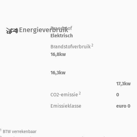
Brandstof
Energieverbruik
Elektrisch
2
Brandstofverbruik
16,8kw
16,3kw
17,3kw
2
CO2-emissie
0
Emissieklasse
euro 0
1
BTW verrekenbaar