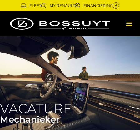
FLEET
MY RENAULT
FINANCIERING
VACATURE
Mechanieker